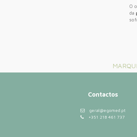
O o
da
sof
MARQUE
Contactos
geral@egomed.pt
+351 218 461 737