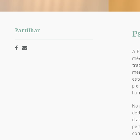
Partilhar
P
A P
méd
tra
men
est
ple
hu
Na 
ded
dia
per
com