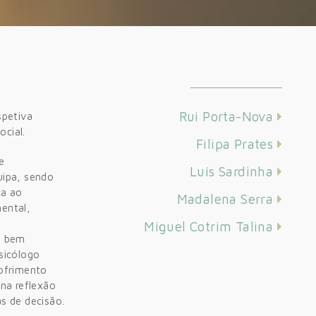
Rui Porta-Nova
spetiva
ocial.
Filipa Prates
e
Luís Sardinha
uipa, sendo
ca ao
Madalena Serra
ental,
Miguel Cotrim Talina
e bem
sicólogo
ofrimento
 na reflexão
s de decisão.