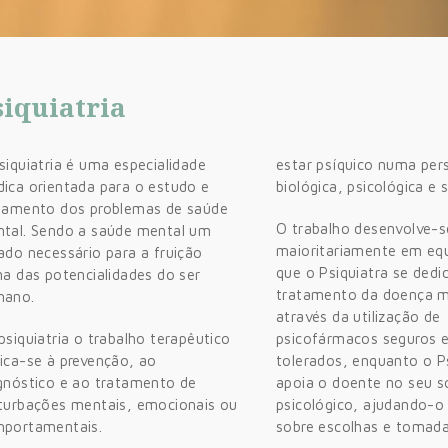
siquiatria
siquiatria é uma especialidade
estar psíquico numa per
ica orientada para o estudo e
biológica, psicológica e s
tamento dos problemas de saúde
O trabalho desenvolve-s
tal. Sendo a saúde mental um
maioritariamente em eq
ado necessário para a fruição
que o Psiquiatra se dedi
na das potencialidades do ser
tratamento da doença m
mano.
através da utilização de
psiquiatria o trabalho terapêutico
psicofármacos seguros 
ica-se à prevenção, ao
tolerados, enquanto o P
gnóstico e ao tratamento de
apoia o doente no seu s
turbações mentais, emocionais ou
psicológico, ajudando-o
portamentais.
sobre escolhas e tomada